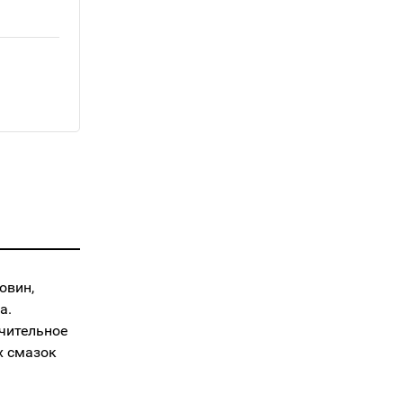
овин,
а.
чительное
х смазок