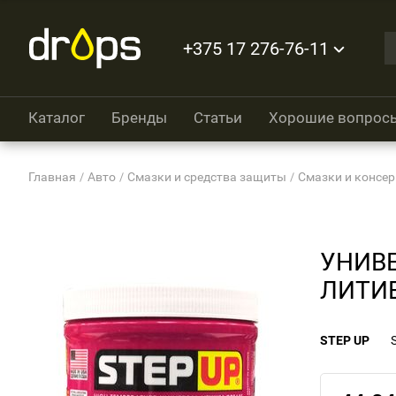
+375 17 276-76-11
Каталог
Бренды
Статьи
Хорошие вопрос
Главная
Авто
Смазки и средства защиты
Смазки и консе
УНИВ
ЛИТИ
STEP UP