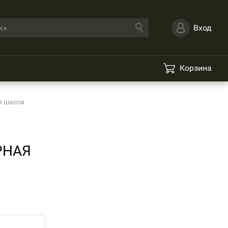
Вход
Корзина
я шасси
РНАЯ