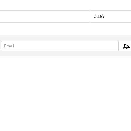
США
Да,