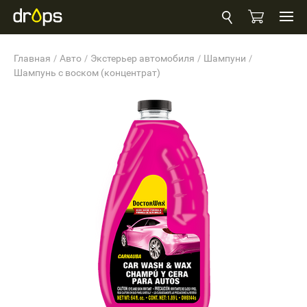
Главная
Авто
Экстерьер автомобиля
Шампуни
Шампунь с воском (концентрат)