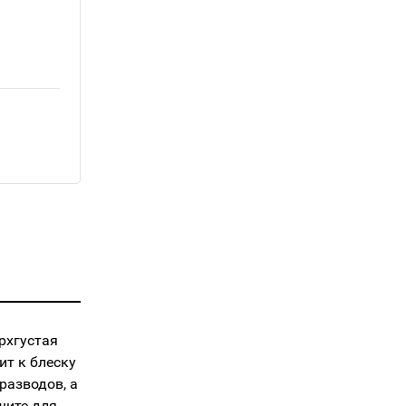
рхгустая
ит к блеску
разводов, а
шите для