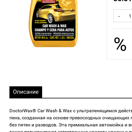
-
%
Описание
DoctorWax® Car Wash & Wax с ультрапенящимся действи
пена, созданная на основе превосходных очищающих п
без пятен и разводов. Эта премиальная автомойка и 
также подчеркивают естественную красоту краски и п