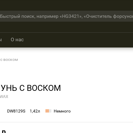
ы
О нас
с воском
УНЬ С ВОСКОМ
 WAX
DW8129S
1,42л
Немного
 р.