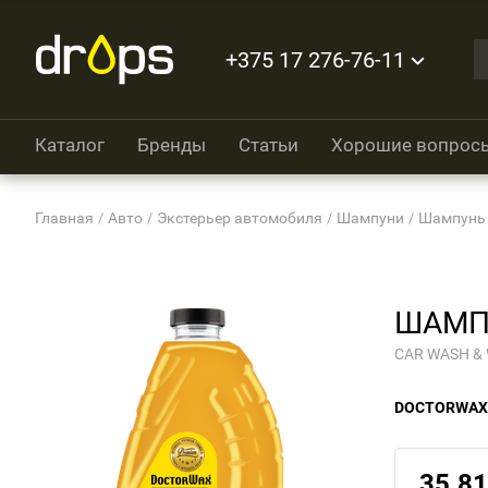
+375 17 276-76-11
Каталог
Бренды
Статьи
Хорошие вопрос
Главная
Авто
Экстерьер автомобиля
Шампуни
Шампунь 
ШАМП
CAR WASH &
DOCTORWAX
35.81