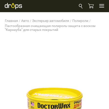
Главная
Авто
Экстерьер автомобиля
Полироли
Пастообразная очищающая полироль-защита с воском
"Карнауба" для старых покрытий