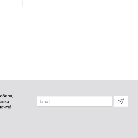
обиля,
рынка
почте!